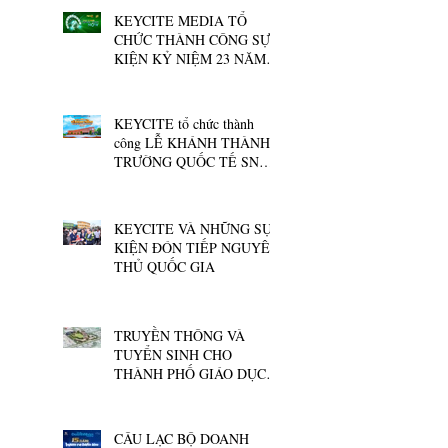
KEYCITE MEDIA TỔ
CHỨC THÀNH CÔNG SỰ
KIỆN KỶ NIỆM 23 NĂM
THÀNH LẬP TẬP ĐOÀN
GIÁO DỤC NGUYỄN
HOÀNG
KEYCITE tổ chức thành
công LỄ KHÁNH THÀNH
TRƯỜNG QUỐC TẾ SNA
MARIANAPOLIS
KEYCITE VÀ NHỮNG SỰ
KIỆN ĐÓN TIẾP NGUYÊN
THỦ QUỐC GIA
TRUYỀN THÔNG VÀ
TUYỂN SINH CHO
THÀNH PHỐ GIÁO DỤC
QUỐC TẾ ĐẦU TIÊN TẠI
QUẢNG NGÃI
CÂU LẠC BỘ DOANH