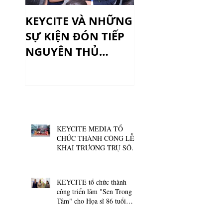
KEYCITE VÀ NHỮNG
[Kinh nghiệm l
SỰ KIỆN ĐÓN TIẾP
marketing] – 5 
NGUYÊN THỦ
đề sống chết củ
QUỐC GIA
thông điệp về s
phẩm
KEYCITE MEDIA TỔ
CHỨC THÀNH CÔNG LỄ
KHAI TRƯƠNG TRỤ SỞ
MỚI CỦA SÀN GIAO DỊCH
BẤT ĐỘNG SẢN NAM
LONG
KEYCITE tổ chức thành
công triển lãm "Sen Trong
Tâm" cho Họa sĩ 86 tuổi
Nguyễn Thị Tâm