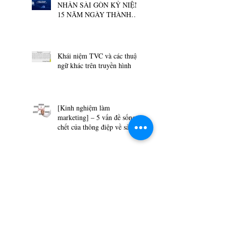
NHÂN SÀI GÒN KỶ NIỆM
15 NĂM NGÀY THÀNH
LẬP - MỘT SỰ KIỆN
ĐƯỢC TỔ CHỨC BỞI
KEYCITE
Khái niệm TVC và các thuật
ngữ khác trên truyền hình
[Kinh nghiệm làm
marketing] – 5 vấn đề sống
chết của thông điệp về sản
phẩm
Quy trình nội dung Tổ chức
sự kiện