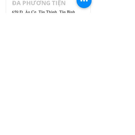
ĐA PHƯƠNG TIỆN
659 Đ. Âu Cơ, Tân Thành, Tân Bình,
Thành phố Hồ Chí Minh, Vietnam
View Job
CHUYÊN VIÊN EVENT -
MARKETING
659 Đ. Âu Cơ, Tân Thành, Tân Bình,
Thành phố Hồ Chí Minh, Vietnam
View Job