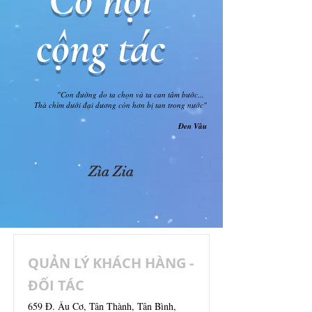
​cộng tác
"Con đường do ta chọn và ta can tâm bước...
Thà chìm dưới đại dương còn hơn bị tan trong nước"
Đen Vâu
Zìa Zia
QUẢN LÝ KHÁCH HÀNG -
ĐỐI TÁC
659 Đ. Âu Cơ, Tân Thành, Tân Bình,