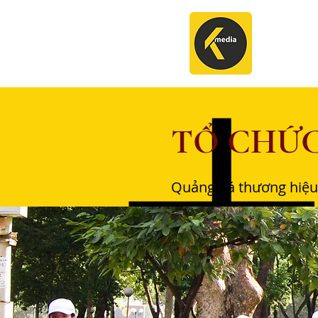
​TỔ CH
Quảng bá thương hiệ