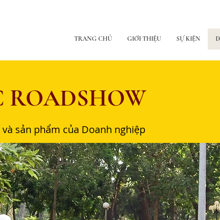
TRANG CHỦ
GIỚI THIỆU
SỰ KIỆN
D
ỨC ROADSHOW
u và sản phẩm của Doanh nghiệp