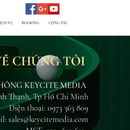
ỊCH VỤ
BOOKING
CỘNG TÁC
 VỀ CHÚNG TÔI
HÔNG KEYCITE MEDIA
Bình Thạnh, Tp Hồ Chí Minh
Điện thoại: 0973 363 809
il:
sales@keycitemedia.com