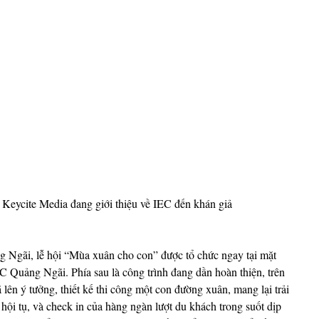
eycite Media đang giới thiệu về IEC đến khán giả 
g Ngãi, lễ hội “Mùa xuân cho con” được tổ chức ngay tại mặt 
EC Quảng Ngãi. Phía sau là công trình đang dần hoàn thiện, trên 
lên ý tưởng, thiết kế thi công một con đường xuân, mang lại trải 
 hội tụ, và check in của hàng ngàn lượt du khách trong suốt dịp 