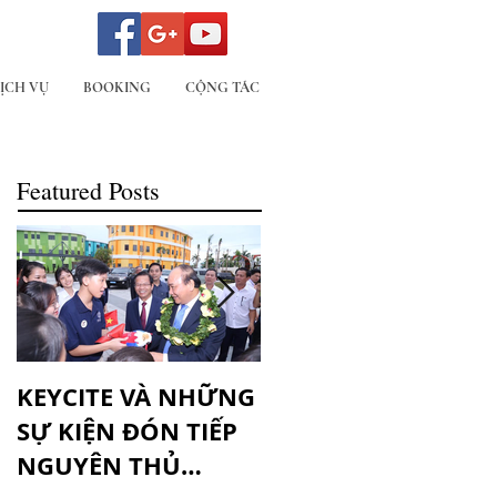
ỊCH VỤ
BOOKING
CỘNG TÁC
Featured Posts
KEYCITE VÀ NHỮNG
[Kinh nghiệm làm
SỰ KIỆN ĐÓN TIẾP
marketing] – 5 vấn
NGUYÊN THỦ
đề sống chết của