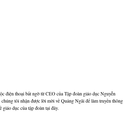
c điện thoại bất ngờ từ CEO của Tập đoàn giáo dục Nguyễn 
 chúng tôi nhận được lời mời về Quảng Ngãi để làm truyền thông 
 giáo dục của tập đoàn tại đây.  