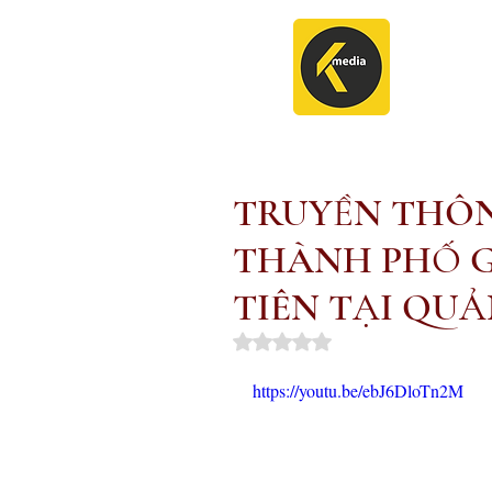
TRUYỀN THÔN
THÀNH PHỐ G
TIÊN TẠI QU
Rated NaN out of 5 stars.
https://youtu.be/ebJ6DloTn2M