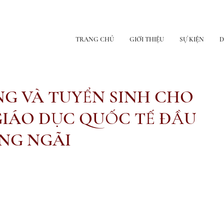
TRANG CHỦ
GIỚI THIỆU
SỰ KIỆN
D
G VÀ TUYỂN SINH CHO
IÁO DỤC QUỐC TẾ ĐẦU
ẢNG NGÃI