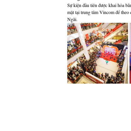
Sự kiện đầu tiên được khai hỏa bằn
mặt tại trung tâm Vincom để theo 
Ngãi. 