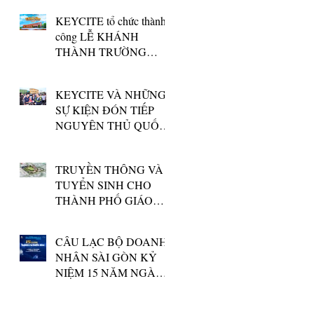
TẬP ĐOÀN GIÁO DỤC
KEYCITE tổ chức thành
NGUYỄN HOÀNG
công LỄ KHÁNH
THÀNH TRƯỜNG
QUỐC TẾ SNA
MARIANAPOLIS
KEYCITE VÀ NHỮNG
SỰ KIỆN ĐÓN TIẾP
NGUYÊN THỦ QUỐC
GIA
TRUYỀN THÔNG VÀ
TUYỂN SINH CHO
THÀNH PHỐ GIÁO
DỤC QUỐC TẾ ĐẦU
TIÊN TẠI QUẢNG
CÂU LẠC BỘ DOANH
NGÃI
NHÂN SÀI GÒN KỶ
NIỆM 15 NĂM NGÀY
THÀNH LẬP - MỘT SỰ
KIỆN ĐƯỢC TỔ CHỨC