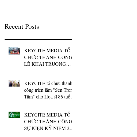
QUỐC GIA
thông điệp về sản
phẩm
Recent Posts
KEYCITE MEDIA TỔ
CHỨC THÀNH CÔNG
LỄ KHAI TRƯƠNG
TRỤ SỞ MỚI CỦA SÀN
GIAO DỊCH BẤT
KEYCITE tổ chức thành
ĐỘNG SẢN NAM
công triển lãm "Sen Trong
LONG
Tâm" cho Họa sĩ 86 tuổi
Nguyễn Thị Tâm
KEYCITE MEDIA TỔ
CHỨC THÀNH CÔNG
SỰ KIỆN KỶ NIỆM 23
NĂM THÀNH LẬP